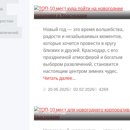
Краснодаре
PA
Александр
ристам
Новый год — это время волшебства,
звлечений
радости и незабываемых моментов,
которые хочется провести в кругу
близких и друзей. Краснодар, с его
праздничной атмосферой и богатым
выбором развлечений, становится
настоящим центром зимних чудес.
Читать далее...
20.05.2025
02.02.2026
4269
ТОП-10 мест для новогоднего
корпоратива в Краснодаре
Александр