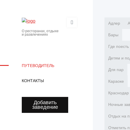
Адлер
О ресторанах, отдыхе
и развлечениях
Бары
Где поесть
Детям и по
ПУТЕВОДИТЕЛЬ
Для пар
КОНТАКТЫ
Караоке
Краснодар
Добавить
Ночные за
заведение
Отдых на 
Отметить п