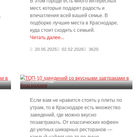
В этом городе есть много интересных
мест, которые подарят радость и
,
впечатления всей вашей семье. В
подборке лучшие места в Краснодаре,
куда стоит сходить с семьей.
Читать далее...
20.05.2025
02.02.2026
3620
ТОП-10 заведений со
вкусными завтраками в
Краснодаре
Александр
Если вам не нравится стоять у плиты по
утрам, то в Краснодаре есть множество
заведений, где можно вкусно
позавтракать. От классических кофеен
до уютных шикарных ресторанов —
каждый найдет что-то по душе.