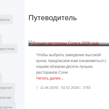
Путеводитель
Афиша
Лучшие рестораны Сочи в
2026 году
Александр
дросткам
Чтобы выбрать заведение высокой
кухни, предлагаем вам ознакомиться с
нашим обзором десяти лучших
ресторанов Сочи.
Читать далее...
11.06.2025
02.02.2026
2783
ведения
ТОП-10 мест куда пойти на
природе
новогодние праздники в
раздник