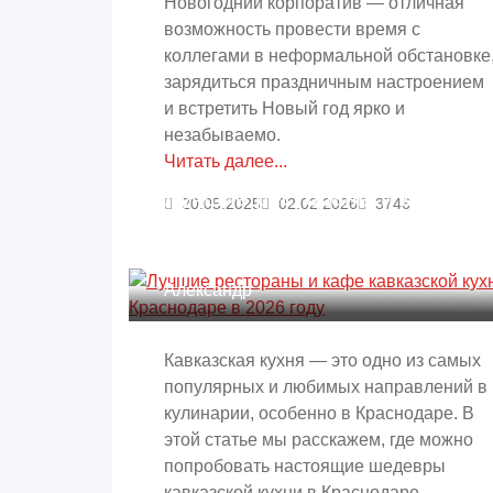
Новогодний корпоратив — отличная
возможность провести время с
коллегами в неформальной обстановке
зарядиться праздничным настроением
и встретить Новый год ярко и
незабываемо.
Читать далее...
Лучшие рестораны и кафе
20.05.2025
02.02.2026
3746
кавказской кухни в
Краснодаре в 2026 году
Александр
Кавказская кухня — это одно из самых
популярных и любимых направлений в
кулинарии, особенно в Краснодаре. В
этой статье мы расскажем, где можно
попробовать настоящие шедевры
кавказской кухни в Краснодаре.